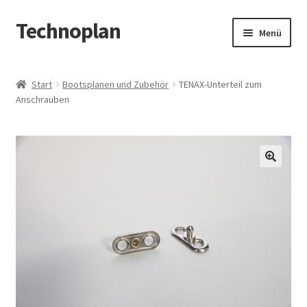
Technoplan
Zur
Zum
Menü
Navigation
Inhalt
springen
springen
Start
Start
Bootsplanen und Zubehör
TENAX-Unterteil zum
Anschrauben
AGB
Datenschutzerklärung
Impressum
🔍
Kasse
Warenkorb