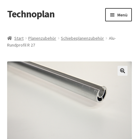
Technoplan
Zur
Zum
Menü
Navigation
Inhalt
springen
springen
Start
Start
Planenzubehör
Schiebeplanenzubehör
Alu-
Rundprofil R 27
AGB
Datenschutzerklärung
Impressum
🔍
Kasse
Warenkorb