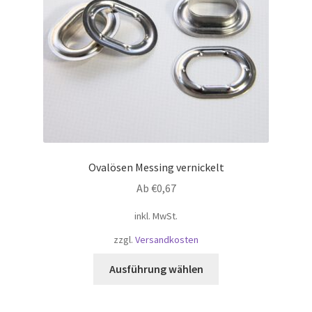
Ovalösen Messing vernickelt
Ab
€
0,67
inkl. MwSt.
zzgl.
Versandkosten
Dieses
Ausführung wählen
Produkt
weist