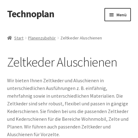
Technoplan
Zur
Zum
Menü
Navigation
Inhalt
springen
springen
Start
Start
Planenzubehör
Zeltkeder Aluschienen
AGB
Zeltkeder Aluschienen
Datenschutzerklärung
Impressum
Wir bieten Ihnen Zeltkeder und Aluschienen in
unterschiedlichen Ausführungen z. B. einfähnig,
Kasse
mehrfahnig sowie in unterschiedlichen Materialien. Die
Zeltkeder sind sehr robust, flexibel und passen in gängige
Warenkorb
Kederschienen. Sie finden bei uns die passenden Zeltkeder
und Kederschienen für die Bereiche Wohnmobil, Zelte und
Planen. Wir führen auch passenden Zeltkeder und
Aluschienen für Vorzelte.