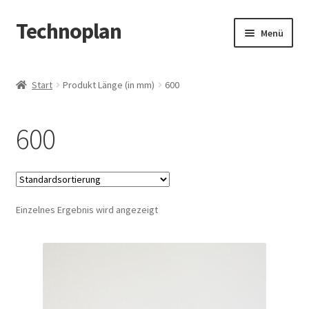
Technoplan
Zur
Zum
Menü
Navigation
Inhalt
springen
springen
Start
Start
Produkt Länge (in mm)
600
AGB
600
Datenschutzerklärung
Impressum
Einzelnes Ergebnis wird angezeigt
Kasse
Warenkorb