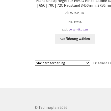
Plane und Spriegel für IVECO Einzelkabine 6
| 65C | 70C | 72C Radstand 3450mm, 3750m
Ab
€
2.635,85
inkl. MwSt.
zzgl.
Versandkosten
Dieses
Ausführung wählen
Produkt
weist
mehrere
Varianten
Einzelnes E
auf.
Die
Optionen
können
auf
der
Produktsei
gewählt
© Technoplan 2026
werden