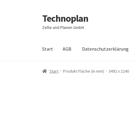
Technoplan
Zur
Zum
Navigation
Inhalt
Zelte und Planen GmbH
springen
springen
Start
AGB
Datenschutzerklärung
Start
AGB
Datenschutzerklärung
Impressum
Start
Produkt Fläche (in mm)
3492 x 2240