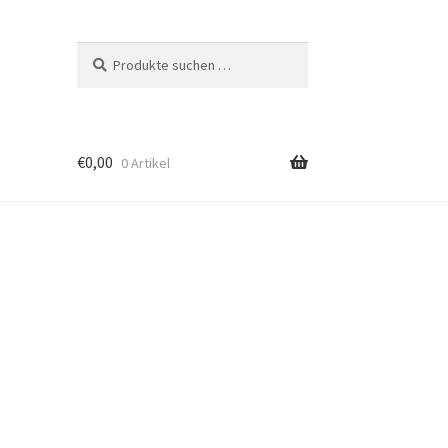
Suchen
Suchen
nach:
€
0,00
0 Artikel