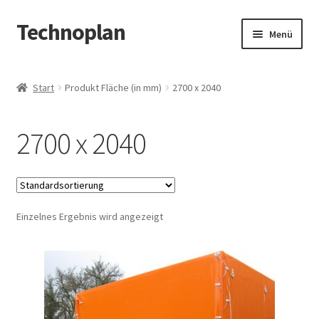
Technoplan
Zur
Zum
Menü
Navigation
Inhalt
springen
springen
Start
Start
Produkt Fläche (in mm)
2700 x 2040
AGB
2700 x 2040
Datenschutzerklärung
Impressum
Einzelnes Ergebnis wird angezeigt
Kasse
Warenkorb