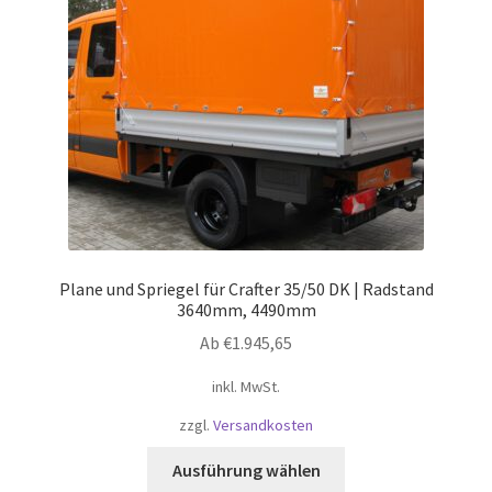
Plane und Spriegel für Crafter 35/50 DK | Radstand
3640mm, 4490mm
Ab
€
1.945,65
inkl. MwSt.
zzgl.
Versandkosten
Dieses
Ausführung wählen
Produkt