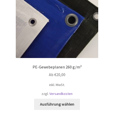
PE-Gewebeplanen 260 g/m²
Ab
€
20,00
inkl. MwSt.
zzgl.
Versandkosten
Dieses
Ausführung wählen
Produkt