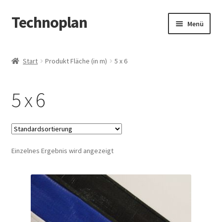
Technoplan
Zur
Zum
Menü
Navigation
Inhalt
springen
springen
Start
Start
Produkt Fläche (in m)
5 x 6
AGB
5 x 6
Datenschutzerklärung
Impressum
Einzelnes Ergebnis wird angezeigt
Kasse
Warenkorb