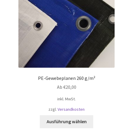
PE-Gewebeplanen 260 g/m²
Ab
€
20,00
inkl. MwSt.
zzgl.
Versandkosten
Dieses
Ausführung wählen
Produkt