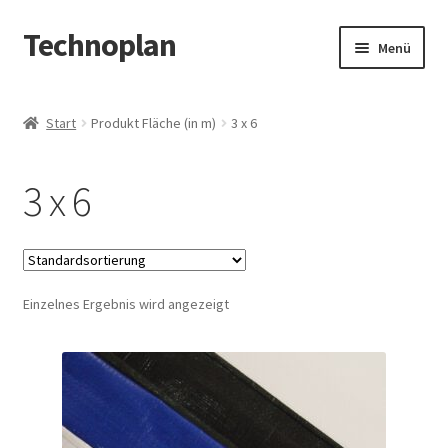
Technoplan
Zur
Zum
Menü
Navigation
Inhalt
springen
springen
Start
Start
Produkt Fläche (in m)
3 x 6
AGB
3 x 6
Datenschutzerklärung
Impressum
Einzelnes Ergebnis wird angezeigt
Kasse
Warenkorb