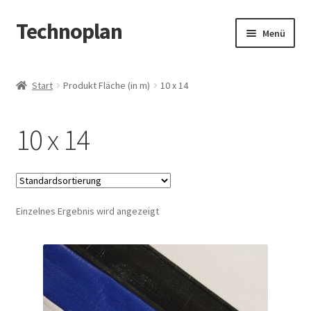
Technoplan
Zur
Zum
Menü
Navigation
Inhalt
springen
springen
Start
Start
Produkt Fläche (in m)
10 x 14
AGB
10 x 14
Datenschutzerklärung
Impressum
Einzelnes Ergebnis wird angezeigt
Kasse
Warenkorb