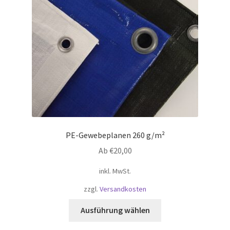
PE-Gewebeplanen 260 g/m²
Ab
€
20,00
inkl. MwSt.
zzgl.
Versandkosten
Dieses
Ausführung wählen
Produkt