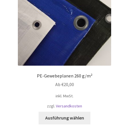
PE-Gewebeplanen 260 g/m²
Ab
€
20,00
inkl. MwSt.
zzgl.
Versandkosten
Dieses
Ausführung wählen
Produkt