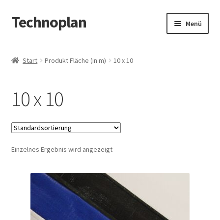
Technoplan
Zur
Zum
Menü
Navigation
Inhalt
springen
springen
Start
Start
Produkt Fläche (in m)
10 x 10
AGB
10 x 10
Datenschutzerklärung
Impressum
Einzelnes Ergebnis wird angezeigt
Kasse
Warenkorb