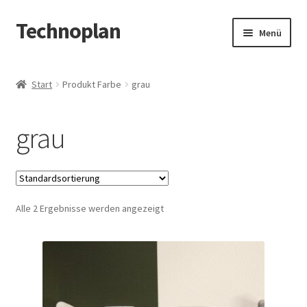
Technoplan
Zur
Zum
Menü
Navigation
Inhalt
springen
springen
Start
Start
Produkt Farbe
grau
AGB
grau
Datenschutzerklärung
Impressum
Alle 2 Ergebnisse werden angezeigt
Kasse
Warenkorb