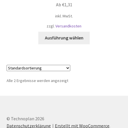
Ab
€
1,31
inkl. MwSt.
zzgl.
Versandkosten
Dieses
Ausführung wählen
Produkt
weist
mehrere
Varianten
auf.
Die
Alle 2 Ergebnisse werden angezeigt
Optionen
können
auf
der
Produktseite
© Technoplan 2026
gewählt
Datenschutzerklärung
Erstellt mit WooCommerce
.
werden