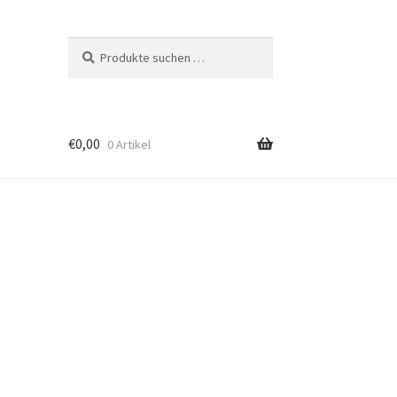
Suchen
Suchen
nach:
€
0,00
0 Artikel