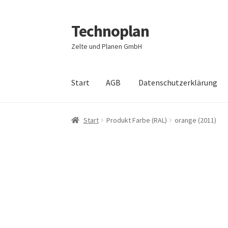
Technoplan
Zur
Zum
Navigation
Inhalt
Zelte und Planen GmbH
springen
springen
Start
AGB
Datenschutzerklärung
Start
AGB
Datenschutzerklärung
Impressum
Start
Produkt Farbe (RAL)
orange (2011)