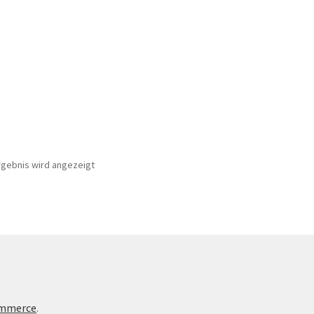
rgebnis wird angezeigt
te
ommerce
.