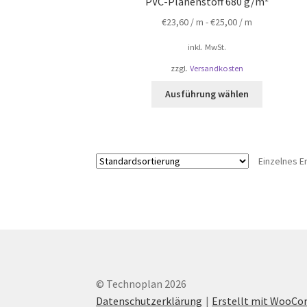
PVC-Planenstoff 680 g/m²
€
23,60
/ m -
€
25,00
/ m
inkl. MwSt.
zzgl.
Versandkosten
Dieses
Ausführung wählen
Produkt
weist
mehrere
Varianten
Einzelnes E
auf.
Die
Optionen
können
auf
der
Produktsei
gewählt
© Technoplan 2026
werden
Datenschutzerklärung
Erstellt mit WooC