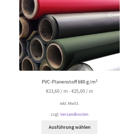
PVC-Planenstoff 680 g/m²
€
23,60
/ m -
€
25,00
/ m
inkl. MwSt.
zzgl.
Versandkosten
Dieses
Ausführung wählen
Produkt