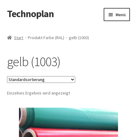
Technoplan
Zur
Zum
Menü
Navigation
Inhalt
springen
springen
Start
Start
Produkt Farbe (RAL)
gelb (1003)
AGB
gelb (1003)
Datenschutzerklärung
Impressum
Einzelnes Ergebnis wird angezeigt
Kasse
Warenkorb