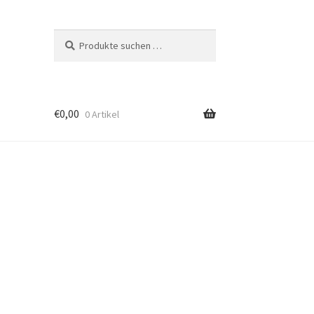
Suchen
Suchen
nach:
€
0,00
0 Artikel