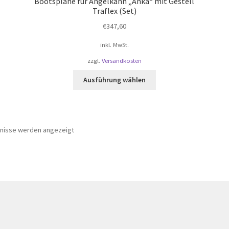
Bootsplane für Angelkahn „Anka“ mit Gestell
Traflex (Set)
€
347,60
inkl. MwSt.
zzgl.
Versandkosten
Dieses
Ausführung wählen
Produkt
weist
mehrere
Varianten
bnisse werden angezeigt
auf.
Die
Optionen
können
auf
der
te
Produktseite
gewählt
werden