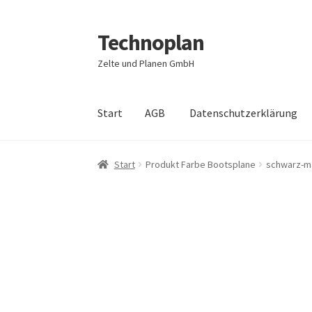
Technoplan
Zur
Zum
Navigation
Inhalt
Zelte und Planen GmbH
springen
springen
Start
AGB
Datenschutzerklärung
Start
AGB
Datenschutzerklärung
Impressum
Start
Produkt Farbe Bootsplane
schwarz-m