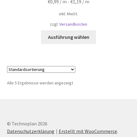
€
0,99
/ m -
€
1,19
/ m
inkl. MwSt.
zzgl.
Versandkosten
Dieses
Ausführung wählen
Produkt
weist
mehrere
Varianten
auf.
Die
Alle 5 Ergebnisse werden angezeigt
Optionen
können
auf
der
Produktseite
© Technoplan 2026
gewählt
Datenschutzerklärung
Erstellt mit WooCommerce
.
werden