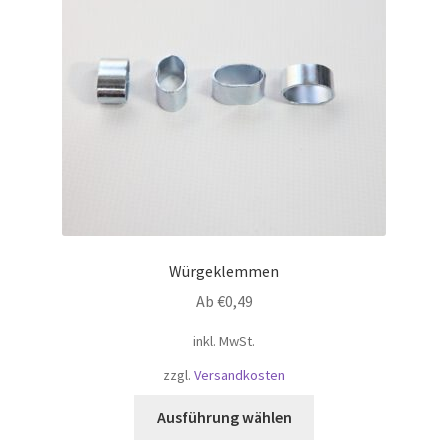
können
auf
der
Produktseite
gewählt
werden
Würgeklemmen
Ab
€
0,49
inkl. MwSt.
zzgl.
Versandkosten
Dieses
Ausführung wählen
Produkt