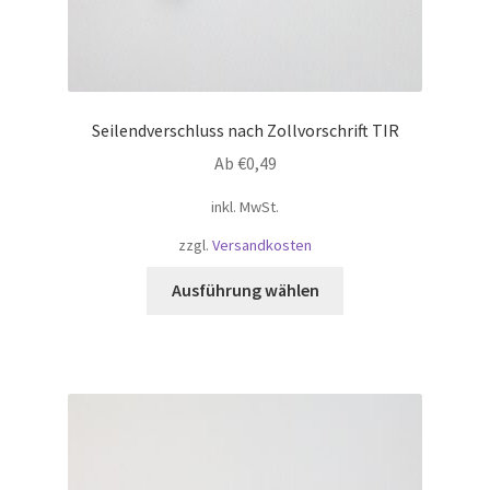
Seilendverschluss nach Zollvorschrift TIR
Ab
€
0,49
inkl. MwSt.
zzgl.
Versandkosten
Dieses
Ausführung wählen
Produkt
weist
mehrere
Varianten
auf.
Die
Optionen