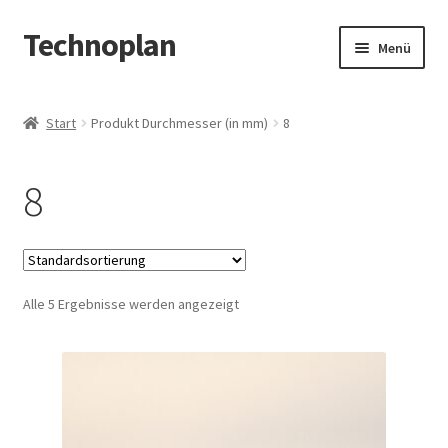
Technoplan
Zur
Zum
Menü
Navigation
Inhalt
springen
springen
Start
Start
Produkt Durchmesser (in mm)
8
AGB
8
Datenschutzerklärung
Impressum
Alle 5 Ergebnisse werden angezeigt
Kasse
Warenkorb