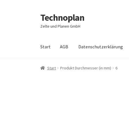
Technoplan
Zur
Zum
Navigation
Inhalt
Zelte und Planen GmbH
springen
springen
Start
AGB
Datenschutzerklärung
Start
AGB
Datenschutzerklärung
Impressum
Start
Produkt Durchmesser (in mm)
6