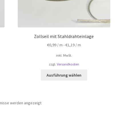
Zollseil mit Stahldrahteinlage
€
0,99
/ m -
€
1,19
/ m
inkl. MwSt.
zzgl.
Versandkosten
Dieses
Ausführung wählen
Produkt
weist
mehrere
Varianten
bnisse werden angezeigt
auf.
Die
Optionen
können