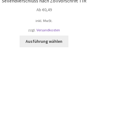
Seilendverschluss nach Zollvorschrift TIR
Ab
€
0,49
inkl. MwSt.
zzgl.
Versandkosten
Dieses
Ausführung wählen
Produkt
weist
mehrere
Varianten
auf.
Die
Optionen
können
auf
der
Produktseite
gewählt
werden