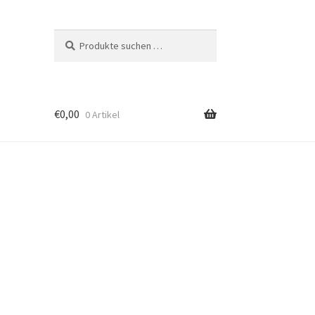
Suchen
Suchen
nach:
€
0,00
0 Artikel