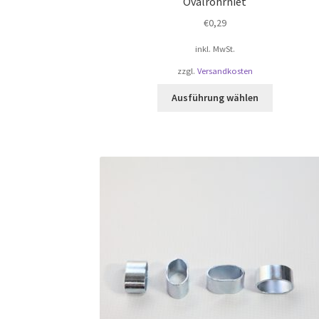
Ovalrohrniet
€
0,29
inkl. MwSt.
zzgl.
Versandkosten
Dieses
Ausführung wählen
Produkt
weist
mehrere
Varianten
auf.
Die
Optionen
können
auf
der
Produktsei
gewählt
werden