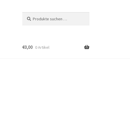
Suchen
Suchen
nach:
€
0,00
0 Artikel