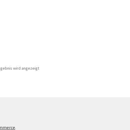
rgebnis wird angezeigt
te
ommerce
.