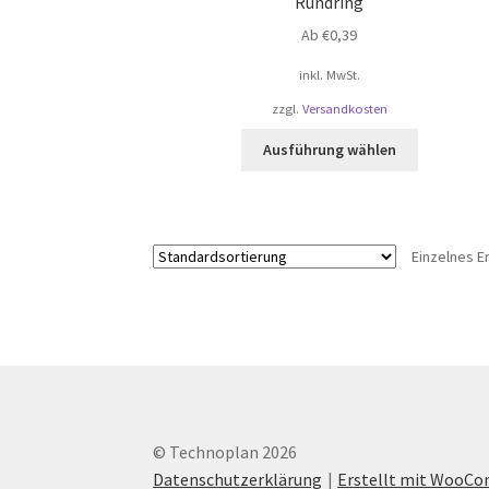
Rundring
Ab
€
0,39
inkl. MwSt.
zzgl.
Versandkosten
Dieses
Ausführung wählen
Produkt
weist
mehrere
Varianten
Einzelnes E
auf.
Die
Optionen
können
auf
der
Produktsei
gewählt
© Technoplan 2026
werden
Datenschutzerklärung
Erstellt mit WooC