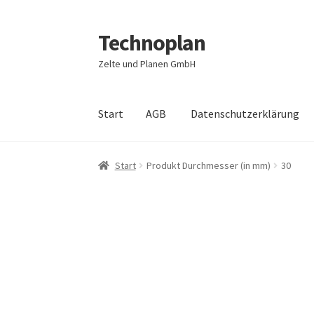
Technoplan
Zur
Zum
Navigation
Inhalt
Zelte und Planen GmbH
springen
springen
Start
AGB
Datenschutzerklärung
Start
AGB
Datenschutzerklärung
Impressum
Start
Produkt Durchmesser (in mm)
30