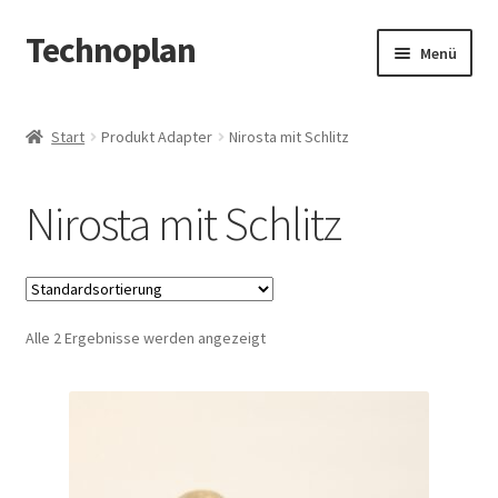
Technoplan
Zur
Zum
Menü
Navigation
Inhalt
springen
springen
Start
Start
Produkt Adapter
Nirosta mit Schlitz
AGB
Nirosta mit Schlitz
Datenschutzerklärung
Impressum
Alle 2 Ergebnisse werden angezeigt
Kasse
Warenkorb