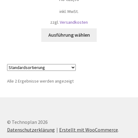
inkl. MwSt.
zzgl.
Versandkosten
Dieses
Ausführung wählen
Produkt
weist
mehrere
Varianten
auf.
Die
Alle 2 Ergebnisse werden angezeigt
Optionen
können
auf
der
Produktseite
© Technoplan 2026
gewählt
Datenschutzerklärung
Erstellt mit WooCommerce
.
werden