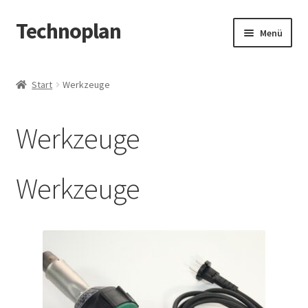
Technoplan
Zur
Zum
Menü
Navigation
Inhalt
springen
springen
Start
Start
Werkzeuge
AGB
Werkzeuge
Datenschutzerklärung
Impressum
Werkzeuge
Kasse
Warenkorb