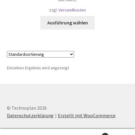
zzgl.
Versandkosten
Dieses
Ausführung wählen
Produkt
weist
mehrere
Varianten
auf.
Die
Einzelnes Ergebnis wird angezeigt
Optionen
können
auf
der
Produktseite
© Technoplan 2026
gewählt
Datenschutzerklärung
Erstellt mit WooCommerce
.
werden