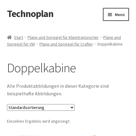
Technoplan
Zur
Zum
Menü
Navigation
Inhalt
springen
springen
Start
Start
Plane und Spriegel für Kleintransporter
Plane und
Spriegel für VW
Plane und Spriegel für Crafter
Doppelkabine
AGB
Datenschutzerklärung
Doppelkabine
Impressum
Alle Produktabbildungen in dieser Kategorie sind
Kasse
beispielhafte Abbildungen.
Warenkorb
Einzelnes Ergebnis wird angezeigt